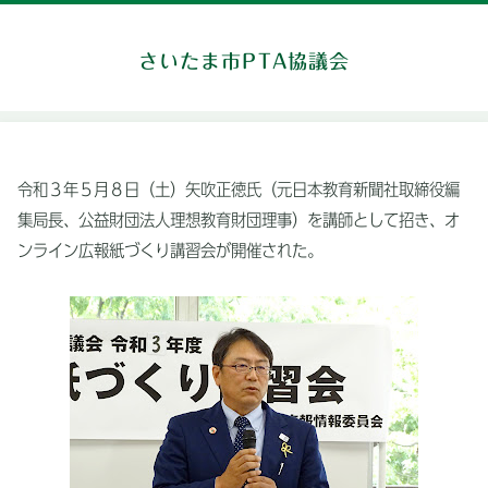
さいたま市PTA協議会
令和３年５月８日（土）矢吹正徳氏（元日本教育新聞社取締役編
集局長、公益財団法人理想教育財団理事）を講師として招き、オ
ンライン広報紙づくり講習会が開催された。