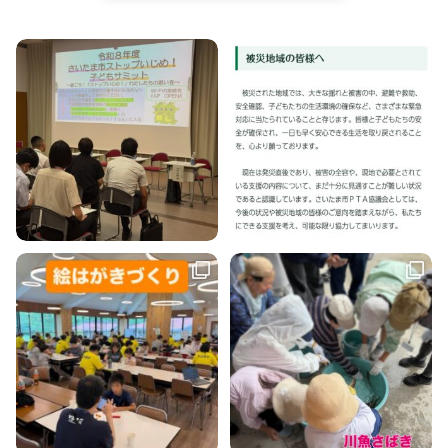
city.saitama-
pta.jp