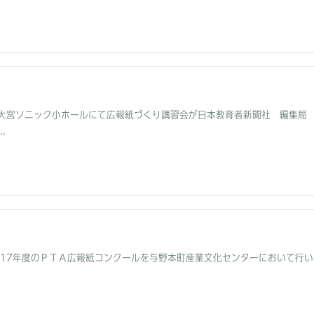
火)、大宮ソニック小ホールにて広報紙づくり講習会が日本教育者新聞社 編集
.
、平成17年度のＰＴＡ広報紙コンクールを与野本町産業文化センターにおいて行