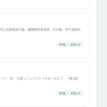
。 向江会長挨拶の後、藤間教育長挨拶。その後、市Ｐ協副会
市P協
お知らせ
0～11：45 大宮ソニックシティ大ホールにて 「第3回
市P協
お知らせ