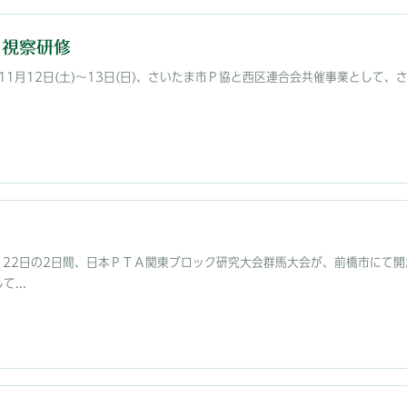
 視察研修
年11月12日(土)～13日(日)、さいたま市Ｐ協と西区連合会共催事業として
1・22日の2日間、日本ＰＴＡ関東ブロック研究大会群馬大会が、前橋市にて
...